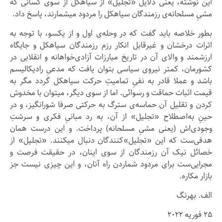
این نوشته، یعنی دلایل «تجلیل» از سیاهکل از سوی کسانی که
مشیِ مسلحانه‌ی رزمندگان سیاهکل را مردود میشمارند، پاسخ داد.
بطور خلاصه باید گفت که در وحله‌ی اول و از یکسو، با توجه به
اثرات درخشان و غیرقابل انکار رزم رزمندگان سیاهکل و جایگاه
ارزشمند و والای آن در تاریخ مبارزات آزادی‌خواهانه و انقلابی در
کشورمان، کمتر نیروی سیاسی بتوان یافت که مدعیِ رادیکالیسم
باشد و عملا قادر به نفیِ تمامیتِ حرکت سیاهکل گردد مگر به
قیمت اثبات حماقت و رسوائی. اما از سوی دیگر، میتوان با مخدوش
کردن و تقلیل آن حماسه‌ی سترگ به حرکتی صرفا شورانگیز، و در
حینِ به‌اصطلاح «تجلیل» از آن، به رد مبانیِ فکری و سرشتِ
وجودی‌اش (یعنی مشیِ مسلحانه) پرداخت. و این درست همان
هدفی‌ست که این «تجلیل»کنندگان دنبال میکنند. «تجلیل» از
خصائل نیک آن رزمندگان از سوی اینان، در حقیقت فرصت و
مجرایی‌ست برای مردود شماردن راه آنان، و این چیزی نیست جز
بازار مکاره.
الف. بهرنگ
۲۵ فوريه ۲۰۲۲