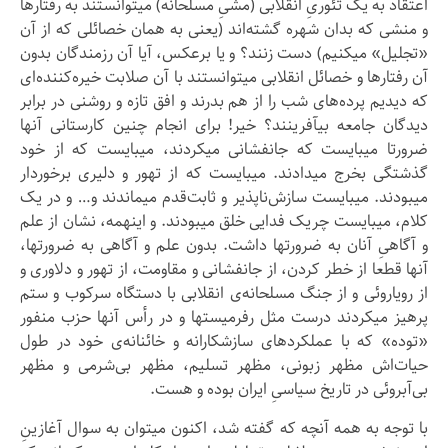
اعتقاد به یک تئوریِ انقلابی (مشیِ مسلحانه) میتوانستند به رفتارها
و منشی که بدان شهره گشته‌اند (یعنی به همان خصائلی که از آن
«تجلیل» میکنیم) دست زنند؟ و یا برعکس، آیا آن رزمندگان بدون
آن رفتارها و خصائل انقلابی میتوانستند با آن صلابت خیره‌کننده‌ای
که دیدیم پرده‌های شب را از هم بدرند و افق تازه و روشنی در برابر
دیدگان جامعه بیآفرینند؟ خیر! برای انجام چنین کارستانی آنها
ضرورتا میبایست که جانفشانی میکردند، میبایست که از خود
گذشتگی بخرج میدادند. میبایست که از تهور و دلیری برخوردار
میبودند. میبایست سازش‌ناپذیر و ثابت‌قدم میماندند و… و در یک
کلام، میبایست چریک فدایی خلق میبودند. و اینهمه، نشان از علم
و آگاهیِ آنان به ضرورتها داشت. بدون علم و آگاهی به ضرورتها،
آنها قطعا از خطر کردن، از جانفشانی و مقاومت، از تهور و دلاوری و
از رویاروئی و از جنگ مسلحانه‌ی انقلابی با دستگاه سرکوب و ستم
پرهیز میکردند درست مثل رفرمیستها و در رأس آنها حزب منفور
«توده» که با عملکردهای سازشکارانه و خائنانه‌ی خود در طول
حیات‌اش مظهر زبونی، مظهر تسلیم، مظهر بی‌شرمی و مظهر
بی‌آبروئی در تاریخ سیاسیِ ایران بوده و هست.
با توجه به همه آنچه که گفته شد، اکنون میتوان به سوال آغازینِ