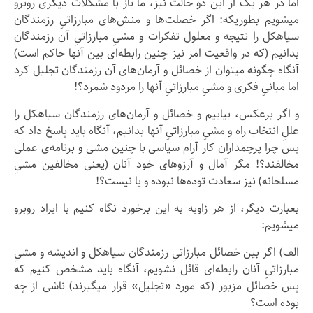
اما در هر یک از این دو حالت نیز، ما باز با مشکلات دیگری روبرو
میشویم بطوریکه: اگر خصلت‌ها و منش‌های مبارزاتیِ رزمندگان
سیاهکل را نتیجه و معلول تفکرات و مشیِ مبارزاتیِ آن رزمندگان
بدانیم (که در واقعیت امر نیز چنین رابطه‌ای بین آنها حاکم است)
آنگاه چگونه میتوان از خصائل و آرمان‌های آن رزمندگان تجلیل کرد
اما مبانیِ فکری و مشیِ مبارزاتیِ آنها را مردود شمرد؟!
و اگر برعکس، بیاییم و خصائل و آرمان‌های رزمندگان سیاهکل را
عللِ انتخاب راه و مشیِ مبارزاتیِ آنها بدانیم، آنگاه باید پاسخ داد که
پس چرا پرچمداران کار آرام سیاسی با چنین مشی و برنامه‌ی عملی
مخالفند؟! مگر آمال و آرزوهای خود آنان (یعنی مخالفین مشیِ
مسلحانه) نیز سعادت توده‌ها نبوده و یا نیست؟!
بعبارت دیگر، از هر زاویه به این برخورد نگاه کنیم با ایراد روبرو
میشویم:
الف) اگر بین خصائل مبارزاتیِ رزمندگان سیاهکل و اندیشه و مشیِ
مبارزاتیِ آنان رابطه‌ای قائل نشویم، آنگاه باید مشخص کنیم که
پس خصائل مزبور (که مورد «تجلیل» قرار میگیرند) ناشی از چه
بوده است؟