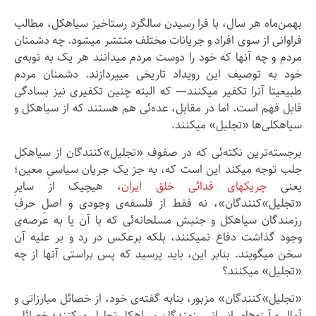
بهمن‌ماه هر سال، با فرا رسیدن سالگرد رستاخیز سیاهکل، مطالب
فراوانی از سوی افراد و جریانات مختلف منتشر میشود. چه دشمنان
مردم و چه آنها که خود را دوست مردم میدانند هر یک به نوبه‌ی
خود به توصیف این رویداد تاریخی میپردازند. دشمنان مردم
طبیعیتا آنرا تکفیر میکنند— که البته چنین تکفیری نیز بسادگی
قابل فهم است. اما در مقابل، عده‌ئی هم هستند که از سیاهکل و
سیاهکلی‌ها «تجلیل» میکنند.
برجسته‌ترین نکته‌ئی که در صفوف «تجلیل»‌کنندگان از سیاهکل
جلب توجه میکند این است که، به جز یک جریان سیاسیِ معین؛
یعنی
چریکهای فدائی خلق ایران
، هیچیک از سایرِ
«تجلیل»‌کنندگان»، نه فقط از فلسفه‌ی وجودی و اصلِ حرفِ
رزمندگان سیاهکل و جنبش مسلحانه‌ئی که با آن پا به عرصه‌ی
وجود گذاشت دفاع نمیکنند، بلکه برعکس در رد و بر علیه آن
سخن میگویند. بنابر این، باید پرسید که پس براستی آنها از چه
«تجلیل» میکنند؟
«تجلیل»‌کنندگان» مزبور، بنابه گفته‌ی خود، از خصائل مبارزاتی و
آمال و آرزوهای انسانیِ رزمندگان سیاهکل تجلیل میکنند؛ خصائلی