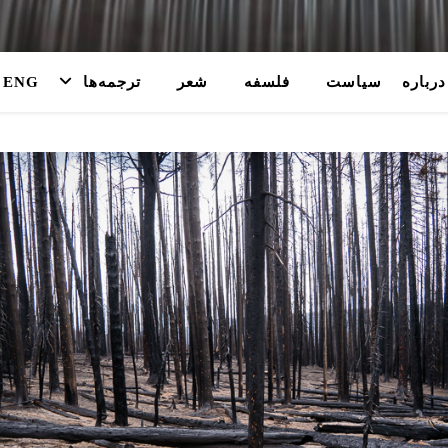
درباره
سیاست
فلسفه
شعر
ترجمه‌ها
ENG