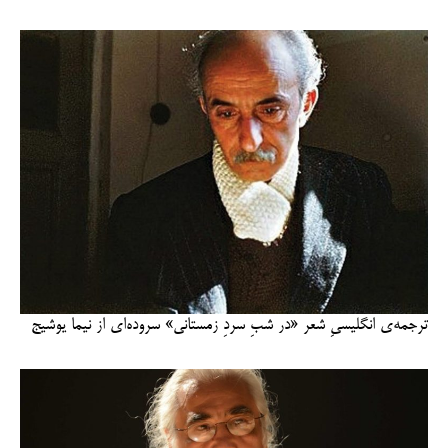
ترجمه‌ی انگلیسیِ شعر «در شبِ سردِ زمستانی» سروده‌ای از نیما یوشیج