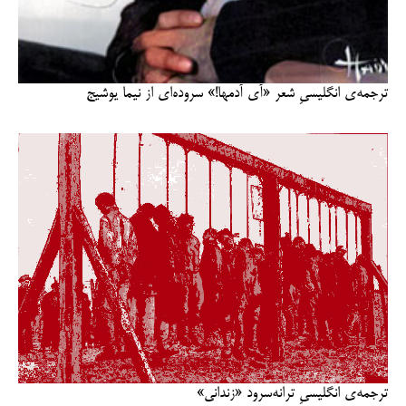
ترجمه‌ی انگلیسیِ شعر «آی آدمها!» سروده‌ای از نیما یوشیج
ترجمه‌ی انگلیسیِ ترانه‌سرود «زندانی»