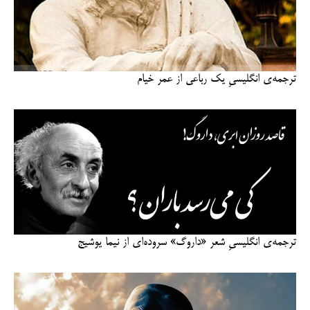
ترجمه‌ی انگلیسیِ یک رباعی از عمر خیام
ترجمه‌ی انگلیسیِ شعر «داروگ» سروده‌ای از نیما یوشیج