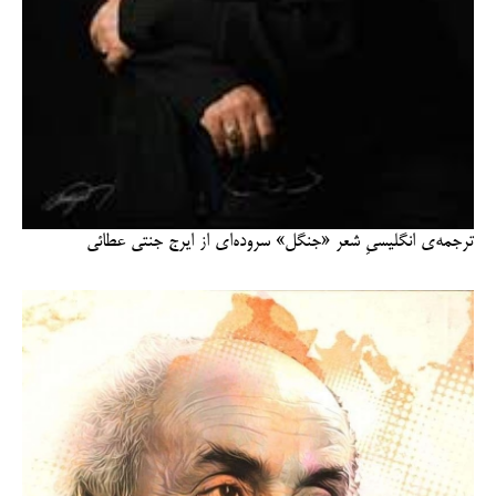
ترجمه‌ی انگلیسیِ شعر «جنگل» سروده‌ای از ایرج جنتی عطائی