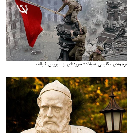
ترجمه‌ی انگلیسی «میلاد» سروده‌ای از سیروس کارالُف