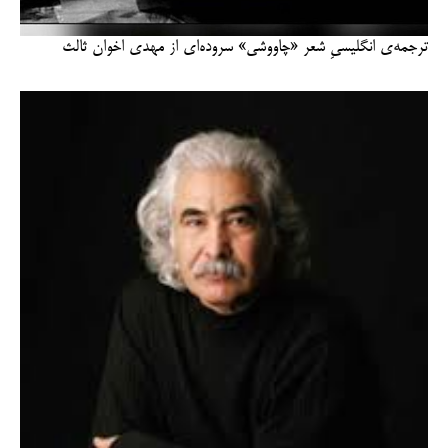
ترجمه‌ی انگلیسیِ شعر «چاووشی» سروده‌ای از مهدی اخوان ثالث